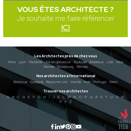
VOUS ÊTES ARCHITECTE ?
Je souhaite me faire référencer
ICI
Les Architectes près de chez vous
Paris
Lyon
Marseille
Aix-en-provence
Toulouse
Bordeaux
Lille
Nice
Nantes
Strasbourg
Rennes
Nos architectes à l'international
Belgique
Espagne
Royaume-Uni
Irlande
Inde
Portugal
Brésil
Trouver nos architectes
A
B
C
D
E
F
G
H
I
J
K
L
M
N
O
P
Q
R
S
T
U
V
W
X
Y
Z