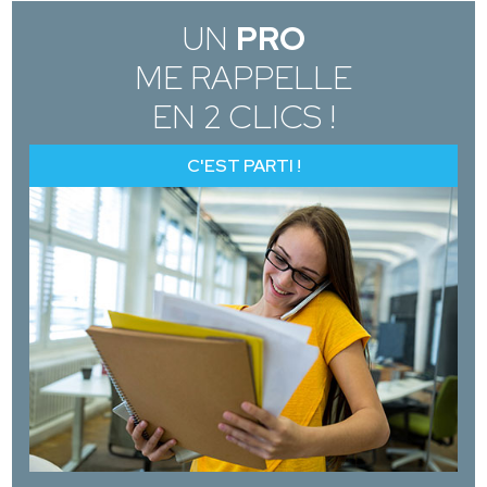
UN
PRO
ME RAPPELLE
EN 2 CLICS !
C'EST PARTI !