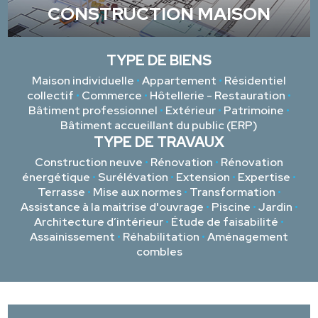
CONSTRUCTION MAISON
TYPE DE BIENS
Maison individuelle
•
Appartement
•
Résidentiel
collectif
•
Commerce
•
Hôtellerie - Restauration
•
Bâtiment professionnel
•
Extérieur
•
Patrimoine
•
Bâtiment accueillant du public (ERP)
TYPE DE TRAVAUX
Construction neuve
•
Rénovation
•
Rénovation
énergétique
•
Surélévation
•
Extension
•
Expertise
•
Terrasse
•
Mise aux normes
•
Transformation
•
Assistance à la maitrise d'ouvrage
•
Piscine
•
Jardin
•
Architecture d’intérieur
•
Étude de faisabilité
•
Assainissement
•
Réhabilitation
•
Aménagement
combles