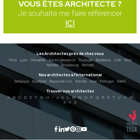
VOUS ÊTES ARCHITECTE ?
Je souhaite me faire référencer
ICI
Les Architectes près de chez vous
Paris
Lyon
Marseille
Aix-en-provence
Toulouse
Bordeaux
Lille
Nice
Nantes
Strasbourg
Rennes
Nos architectes à l'international
Belgique
Espagne
Royaume-Uni
Irlande
Inde
Portugal
Brésil
Trouver nos architectes
A
B
C
D
E
F
G
H
I
J
K
L
M
N
O
P
Q
R
S
T
U
V
W
X
Y
Z