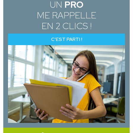
UN
PRO
ME RAPPELLE
EN 2 CLICS !
C'EST PARTI !